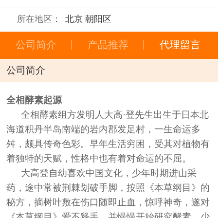
所在地区：
北京 朝阳区
公司简介
产品推荐
代理留言
公司简介
全相酵素起源
全相酵素组方发明人大高·登先生出生于日本北
海道积丹半岛南端的岩内郡发足村，一生命运多
舛，颇具传奇色彩。早年生活穷困，受其对植物有
着独特的天赋，性格中也有着对命运的不屈。
大高登自幼喜欢中国文化，少年时期进山采
药，途中常被荆棘划破手脚，按照《本草纲目》的
秘方，摘树叶敷在伤口随即止血，惊呼神奇，遂对
《本草纲目》爱不释手。并慢慢开始研究酵素，少